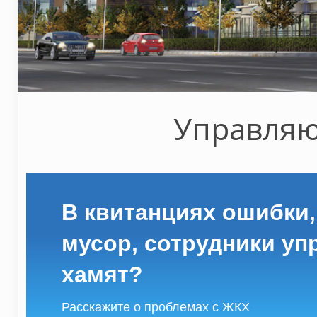
Управляю
В квитанциях ошибки,
мусор, сотрудники у
хамят?
Расскажите о проблемах с ЖКХ