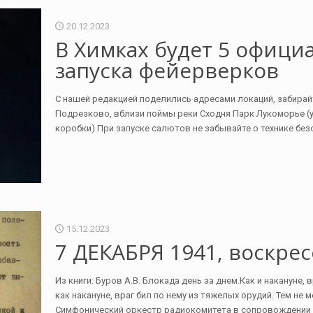
20.12.2023
В Химках будет 5 офиц
запуска фейерверков
С нашей редакцией поделились адресами локаций, забирай
Подрезково, вблизи поймы реки Сходня Парк Лукоморье (у
коробки) При запуске салютов не забывайте о технике безо
15.12.2023
7 ДЕКАБРЯ 1941, воскрес
Из книги: Буров А.В. Блокада день за днем.Как и накануне,
как накануне, враг бил по нему из тяжелых орудий. Тем н
Симфонический оркестр радиокомитета в сопровождении 