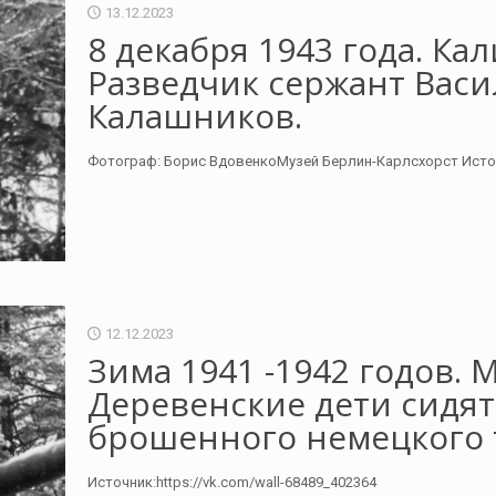
13.12.2023
8 декабря 1943 года. Ка
Разведчик сержант Вас
Калашников.
Фотограф: Борис ВдовенкоМузей Берлин-Карлсхорст Источн
12.12.2023
Зима 1941 -1942 годов. 
Деревенские дети сидят
брошенного немецкого та
Источник:https://vk.com/wall-68489_402364