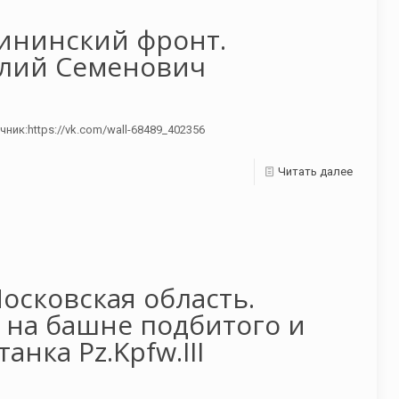
лининский фронт.
илий Семенович
ик:https://vk.com/wall-68489_402356
Читать далее
Московская область.
 на башне подбитого и
нка Pz.Kpfw.III