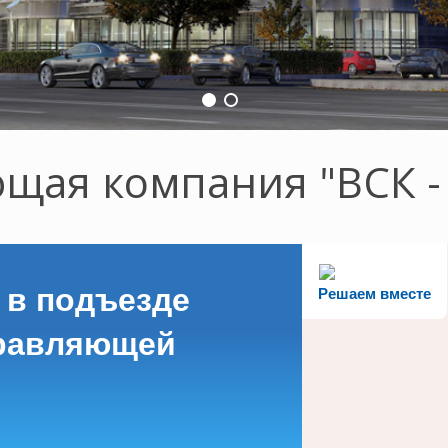
щая компания "ВСК -
 в подъезде
Решаем вместе
правляющей