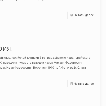
Читать далее
рия.
кой кавалерийской дивизии 5-го гвардейского кавалерийского
ШК: наводчик пулемета гвардии казак Михаил Федорович
казак Иван Федосеевич Воронин (1910 г.р.).Фотограф: Ольга
Читать далее