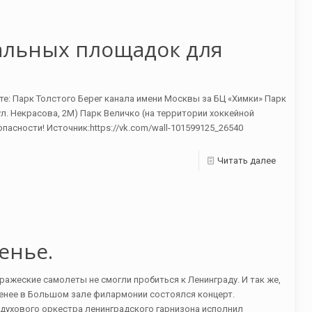
иальных площадок для
те: Парк Толстого Берег канала имени Москвы за БЦ «Химки» Парк
л. Некрасова, 2М) Парк Величко (на территории хоккейной
пасности! Источник:https://vk.com/wall-101599125_26540
Читать далее
енье.
 вражеские самолеты не смогли пробиться к Ленинграду. И так же,
е менее в Большом зале филармонии состоялся концерт.
духового оркестра ленинградского гарнизона исполнил